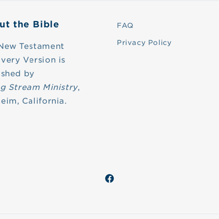
ut the Bible
FAQ
Privacy Policy
New Testament
very Version is
ished by
ng Stream Ministry
,
eim, California.
Facebook