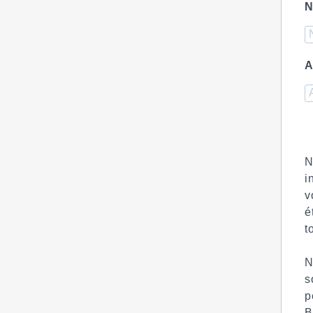
N
A
N
i
v
é
t
N
s
p
B