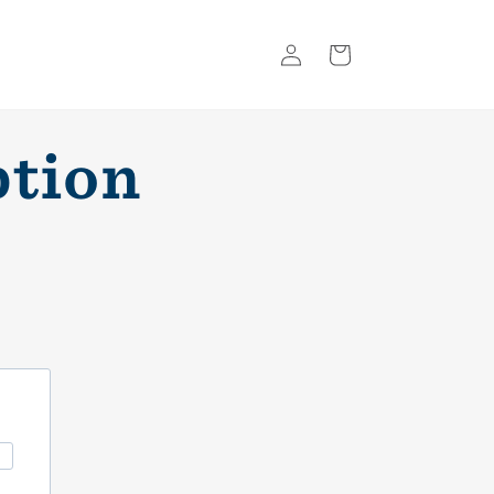
Log
Basket
in
ption